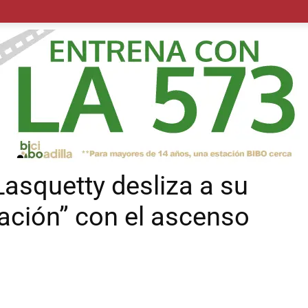
POLÍTICA
SUCESOS
SALUD
TRANSPORTE
ECON
asquetty desliza a su
lación” con el ascenso