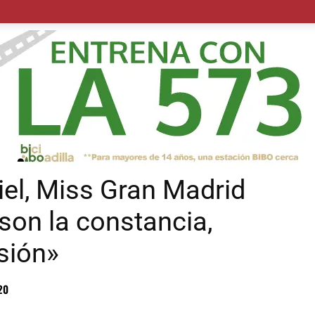
POLÍTICA
SUCESOS
SALUD
TRANSPORTE
ECON
iel, Miss Gran Madrid
son la constancia,
sión»
20