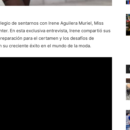
vilegio de sentarnos con Irene Aguilera Muriel, Miss
er. En esta exclusiva entrevista, Irene compartió sus
reparación para el certamen y los desafíos de
 su creciente éxito en el mundo de la moda.