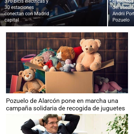
370 bicis eléctricas y
presuntos
30 estaciones
del asesi
conectan con Madrid
Andrii Por
capital
Pozuelo
Pozuelo de Alarcón pone en marcha una
campaña solidaria de recogida de juguetes