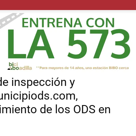
POLÍTICA
SUCESOS
SALUD
TRANSPORTE
ECON
de inspección y
unicipiods.com,
imiento de los ODS en