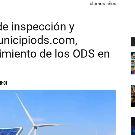
s
últimos años
de inspección y
unicipiods.com,
imiento de los ODS en
8:01