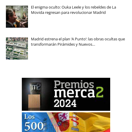
El enigma oculto: Ouka Leele y los rebeldes de La
Movida regresan para revolucionar Madrid
Madrid estrena el plan ‘A Punto’: las obras ocultas que
transformarán Pirámides y Nuevos…