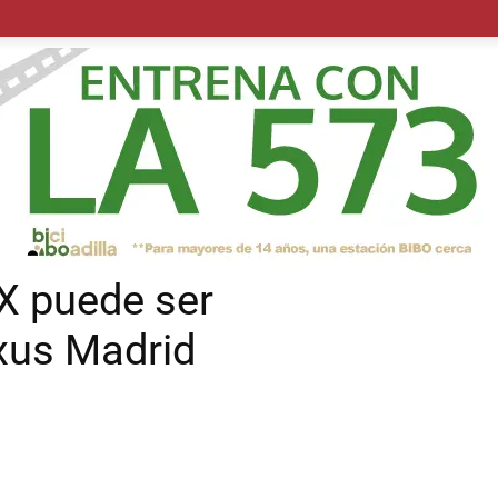
POLÍTICA
SUCESOS
SALUD
TRANSPORTE
ECON
X puede ser
xus Madrid