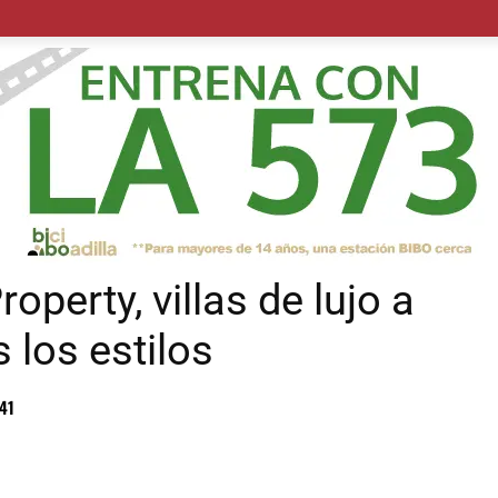
POLÍTICA
SUCESOS
SALUD
TRANSPORTE
ECON
operty, villas de lujo a
 los estilos
41