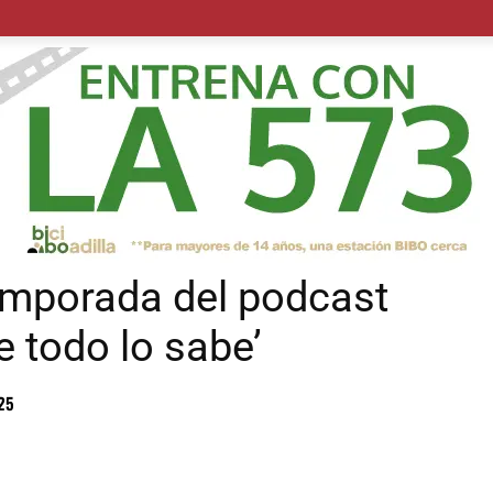
POLÍTICA
SUCESOS
SALUD
TRANSPORTE
ECON
temporada del podcast
ue todo lo sabe’
25