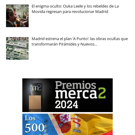
El enigma oculto: Ouka Leele y los rebeldes de La
Movida regresan para revolucionar Madrid
Madrid estrena el plan ‘A Punto’: las obras ocultas que
transformarán Pirámides y Nuevos…