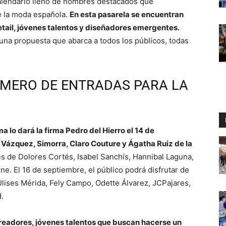
alendario lleno de nombres destacados que
de la moda española.
En esta pasarela se encuentran
etail, jóvenes talentos y diseñadores emergentes.
o una propuesta que abarca a todos los públicos, todas
ÚMERO DE ENTRADAS PARA LA
ma lo dará la firma Pedro del Hierro el 14 de
Vázquez, Simorra, Claro Couture y Ágatha Ruiz de la
es de Dolores Cortés, Isabel Sanchís, Hannibal Laguna,
e. El 16 de septiembre, el público podrá disfrutar de
Ulises Mérida, Fely Campo, Odette Álvarez, JCPajares,
.
creadores, jóvenes talentos que buscan hacerse un