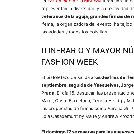
La
78ª edición de la MBFWM
llega con un c
representan la diversidad y la creatividad 
veteranos de la aguja, grandes firmas de r
Ifema, la organizadora del evento, ha tejid
las edades y todos los bolsillos.
ITINERARIO Y MAYOR N
FASHION WEEK
El pistoletazo de salida a
los desfiles de Ife
septiembre, seguida de Ynésuelves, Jorge 
Prada.
El día 15, destacan las presentacion
Mans, Custo Barcelona, Teresa Helbig y Maln
las propuestas de firmas como Aurelia Gil, 
Lola Casademunt by Maite y Andrew Procrid
El domingo 17 se reserva para los nuevos 