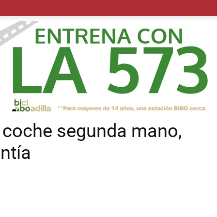
POLÍTICA
SUCESOS
SALUD
TRANSPORTE
ECON
a coche segunda mano,
ntía