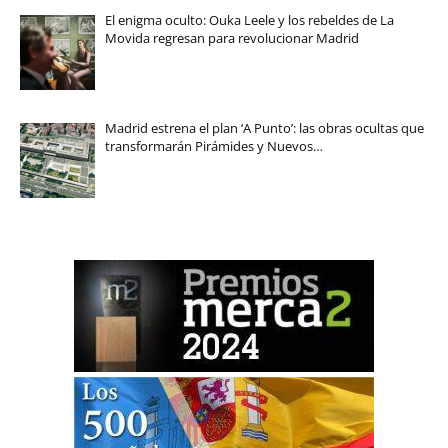
El enigma oculto: Ouka Leele y los rebeldes de La
Movida regresan para revolucionar Madrid
Madrid estrena el plan ‘A Punto’: las obras ocultas que
transformarán Pirámides y Nuevos…