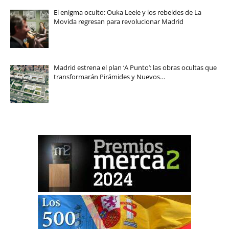
El enigma oculto: Ouka Leele y los rebeldes de La
Movida regresan para revolucionar Madrid
Madrid estrena el plan ‘A Punto’: las obras ocultas que
transformarán Pirámides y Nuevos…