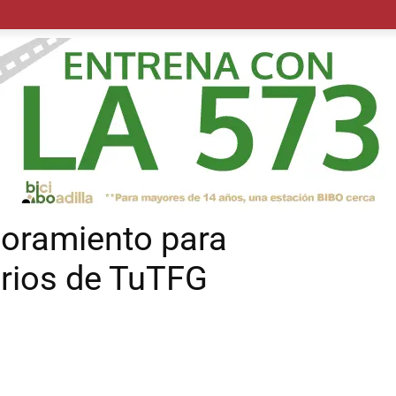
POLÍTICA
SUCESOS
SALUD
TRANSPORTE
ECON
soramiento para
arios de TuTFG