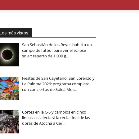
OMÍA
EDUCACIÓN
MEDIO AMBIENTE
TURISMO
M
Los más vistos
San Sebastián de los Reyes habilita un
campo de fútbol para ver el eclipse
solar: reparto de 1.000 g…
Fiestas de San Cayetano, San Lorenzo y
La Paloma 2026: programa completo
con conciertos de Soleá Mor…
Cortes en la C-5 y cambios en cinco
líneas: así afectará la recta final de las
obras de Atocha a Cer…