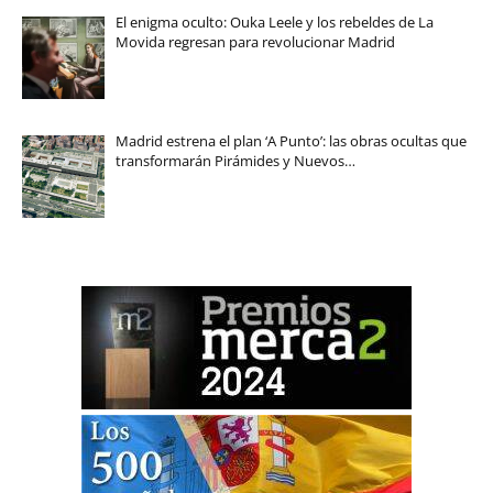
El enigma oculto: Ouka Leele y los rebeldes de La
Movida regresan para revolucionar Madrid
Madrid estrena el plan ‘A Punto’: las obras ocultas que
transformarán Pirámides y Nuevos…