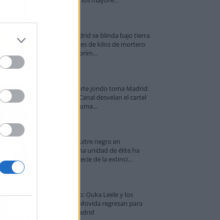
El Metro de Madrid se blinda bajo tierra
con siete millones de kilos de mortero
para activar su prim…
La cantera del arte jondo toma Madrid:
los Teatros del Canal desvelan el cartel
del VI Festival Suma…
El milagro del buitre negro en
Guadarrama: una unidad de élite ha
salvado a la especie de la extinci…
El enigma oculto: Ouka Leele y los
rebeldes de La Movida regresan para
revolucionar Madrid