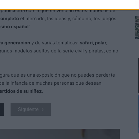
 publicitaria con la que se vendían estos muñecos de
completo
el mercado, las ideas y, cómo no, los juegos
lismo español’
.
ra generación
y de varias temáticas:
safari, polar,
nos modelos sueltos de la serie civil y piratas, como
egura que es una exposición que no puedes perderte
 de la infancia de muchas personas que desean
rtidos de su niñez
.
Siguiente