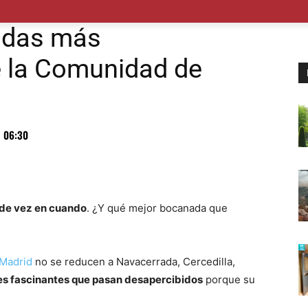
POLÍTICA
SUCESOS
SALUD
TRANSPORTE
ECON
cadas más
e la Comunidad de
1 06:30
o de vez en cuando
. ¿Y qué mejor bocanada que
Madrid
no se reducen a Navacerrada, Cercedilla,
es fascinantes que pasan desapercibidos
porque su