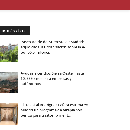
OMÍA
EDUCACIÓN
MEDIO AMBIENTE
TURISMO
M
Los más vistos
Paseo Verde del Suroeste de Madrid:
adjudicada la urbanización sobre la A-5
por 56,5 millones
Ayudas incendios Sierra Oeste: hasta
10.000 euros para empresas y
autónomos
El Hospital Rodríguez Lafora estrena en
Madrid un programa de terapia con
perros para trastorno ment…