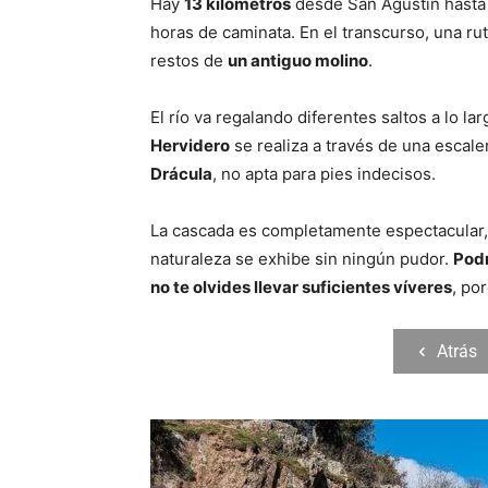
Hay
13 kilómetros
desde San Agustín hasta 
horas de caminata. En el transcurso, una ru
restos de
un antiguo molino
.
El río va regalando diferentes saltos a lo la
Hervidero
se realiza a través de una escal
Drácula
, no apta para pies indecisos.
La cascada es completamente espectacular,
naturaleza se exhibe sin ningún pudor.
Podr
no te olvides llevar suficientes víveres
, po
Atrás