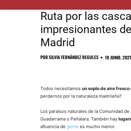
MADRID CIUDAD
MUNICIPIOS
PLANES
Ruta por las cas
impresionantes d
Madrid
POR
SILVIA FERNÁNDEZ REGULES
10 JUNIO, 202
Todos necesitamos
un soplo de aire fresc
perdernos por la naturaleza madrileña?
Los paraísos naturales de la Comunidad de
Guadarrama o Peñalara. También hay
lugar
afluencia de
gente
es mucho menor.