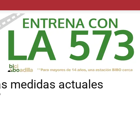
POLÍTICA
SUCESOS
SALUD
TRANSPORTE
ECON
las medidas actuales
”