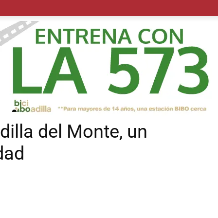
POLÍTICA
SUCESOS
SALUD
TRANSPORTE
ECON
dilla del Monte, un
dad