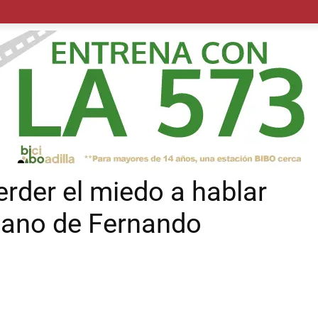
POLÍTICA
SUCESOS
SALUD
TRANSPORTE
ECON
erder el miedo a hablar
 mano de Fernando