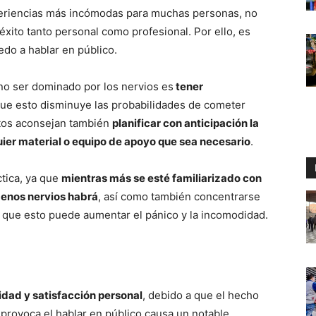
periencias más incómodas para muchas personas, no
éxito tanto personal como profesional. Por ello, es
edo a hablar en público.
no ser dominado por los nervios es
tener
que esto disminuye las probabilidades de cometer
ertos aconsejan también
planificar con anticipación la
quier material o equipo de apoyo que sea necesario
.
ctica, ya que
mientras más se esté familiarizado con
menos nervios habrá
, así como también concentrarse
 a que esto puede aumentar el pánico y la incomodidad.
idad y satisfacción personal
, debido a que el hecho
provoca el hablar en público causa un notable