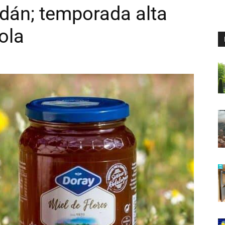
án; temporada alta
ola