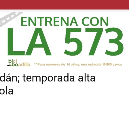
POLÍTICA
SUCESOS
SALUD
TRANSPORTE
ECON
án; temporada alta
ola