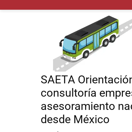
MADRID CIUDAD
MUNICIPIOS
PLANES
SAETA Orientación
consultoría empre
asesoramiento nac
desde México