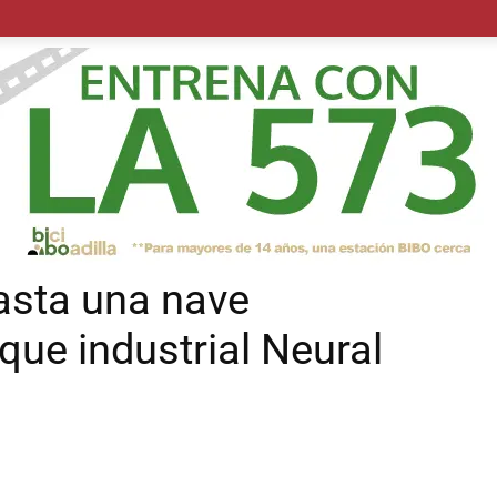
POLÍTICA
SUCESOS
SALUD
TRANSPORTE
ECON
asta una nave
rque industrial Neural