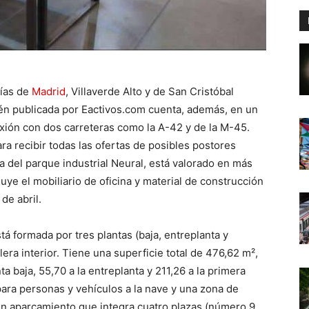
nías de
Madrid
, Villaverde Alto y de San Cristóbal
ecién publicada por Eactivos.com cuenta, además, en un
exión con dos carreteras como la A-42 y de la M-45.
ra recibir todas las ofertas de posibles postores
a del parque industrial Neural, está valorado en más
uye el mobiliario de oficina y material de construcción
de abril.
stá formada por tres plantas (baja, entreplanta y
era interior. Tiene una superficie total de 476,62 m²,
a baja, 55,70 a la entreplanta y 211,26 a la primera
ara personas y vehículos a la nave y una zona de
un aparcamiento que integra cuatro plazas (número 9,