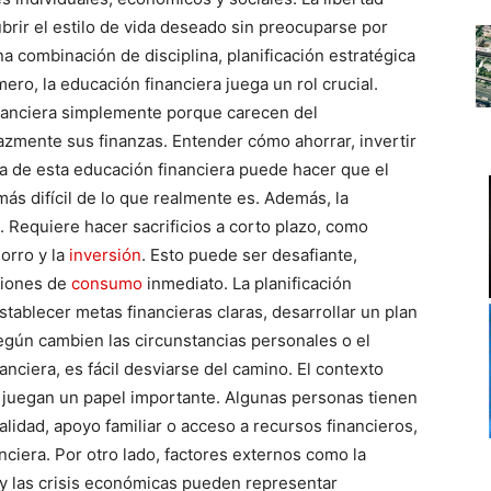
ubrir el estilo de vida deseado sin preocuparse por
a combinación de disciplina, planificación estratégica
ro, la educación financiera juega un rol crucial.
inanciera simplemente porque carecen del
azmente sus finanzas. Entender cómo ahorrar, invertir
lta de esta educación financiera puede hacer que el
más difícil de lo que realmente es. Además, la
. Requiere hacer sacrificios a corto plazo, como
horro y la
inversión
. Esto puede ser desafiante,
ciones de
consumo
inmediato. La planificación
stablecer metas financieras claras, desarrollar un plan
según cambien las circunstancias personales o el
nciera, es fácil desviarse del camino. El contexto
 juegan un papel importante. Algunas personas tienen
alidad, apoyo familiar o acceso a recursos financieros,
anciera. Por otro lado, factores externos como la
l y las crisis económicas pueden representar