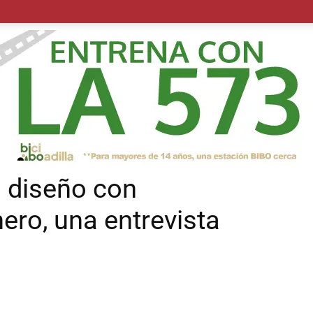
POLÍTICA
SUCESOS
SALUD
TRANSPORTE
ECON
l diseño con
ero, una entrevista