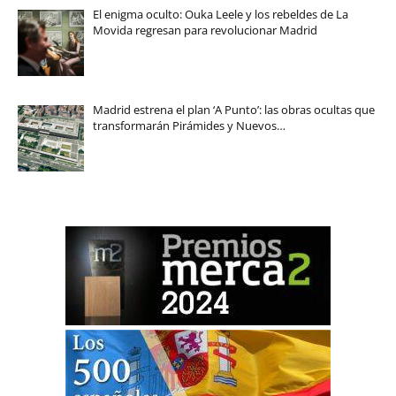
El enigma oculto: Ouka Leele y los rebeldes de La
Movida regresan para revolucionar Madrid
Madrid estrena el plan ‘A Punto’: las obras ocultas que
transformarán Pirámides y Nuevos…