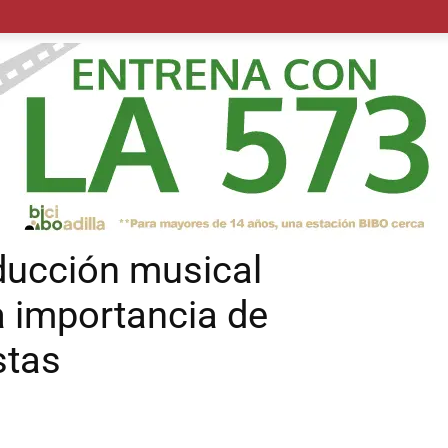
POLÍTICA
SUCESOS
SALUD
TRANSPORTE
ECON
ducción musical
 importancia de
stas