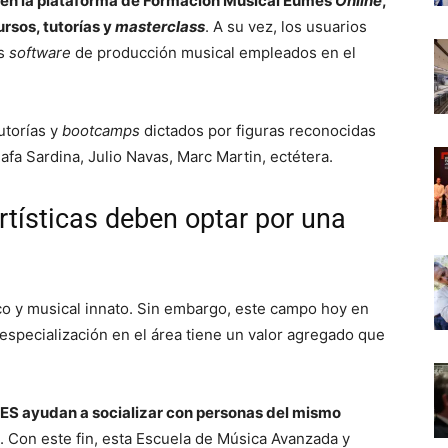
en la plataforma de Formación Musical Eumes
Online
,
rsos, tutorías y
masterclass
. A su vez, los usuarios
os
software
de producción musical empleados en el
utorías y
bootcamps
dictados por figuras reconocidas
afa Sardina, Julio Navas, Marc Martin, ectétera.
tísticas deben optar por una
ico y musical innato. Sin embargo, este campo hoy en
 especialización en el área tiene un valor agregado que
S ayudan a socializar con personas del mismo
. Con este fin, esta Escuela de Música Avanzada y