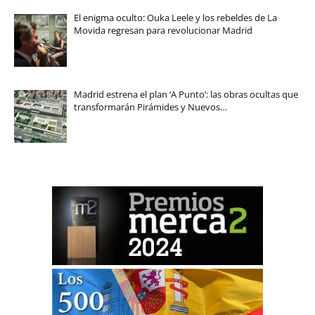
El enigma oculto: Ouka Leele y los rebeldes de La
Movida regresan para revolucionar Madrid
Madrid estrena el plan ‘A Punto’: las obras ocultas que
transformarán Pirámides y Nuevos…