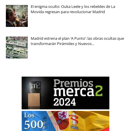
El enigma oculto: Ouka Leele y los rebeldes de La
Movida regresan para revolucionar Madrid
Madrid estrena el plan ‘A Punto’: las obras ocultas que
transformarán Pirámides y Nuevos…