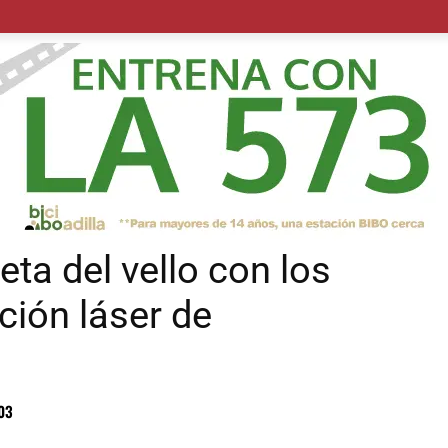
POLÍTICA
SUCESOS
SALUD
TRANSPORTE
ECON
ta del vello con los
ción láser de
03