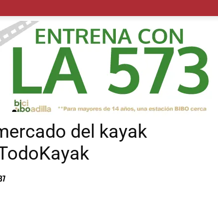
POLÍTICA
SUCESOS
SALUD
TRANSPORTE
ECON
 mercado del kayak
e TodoKayak
37