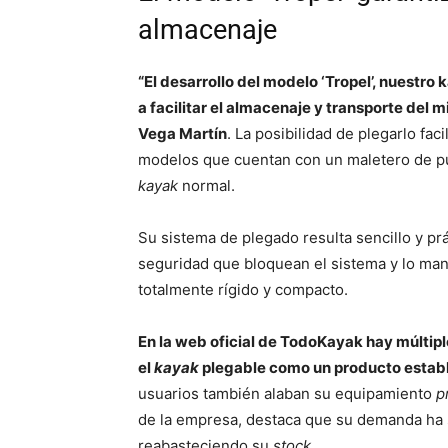
almacenaje
“El desarrollo del modelo ‘Tropel’, nuestr
a facilitar el almacenaje y transporte del 
Vega Martín
. La posibilidad de plegarlo fac
modelos que cuentan con un maletero de p
kayak
normal.
Su sistema de plegado resulta sencillo y prá
seguridad que bloquean el sistema y lo man
totalmente rígido y compacto.
En la web oficial de TodoKayak hay múltipl
el
kayak
plegable como un producto establ
usuarios también alaban su equipamiento
p
de la empresa, destaca que su demanda ha 
reabasteciendo su
stock
.