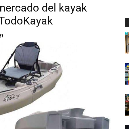
 mercado del kayak
e TodoKayak
37