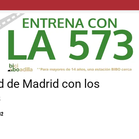
POLÍTICA
SUCESOS
SALUD
TRANSPORTE
ECON
d de Madrid con los
s
42