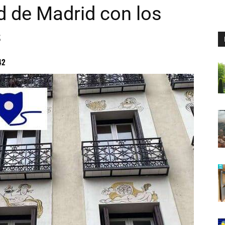
d de Madrid con los
s
42