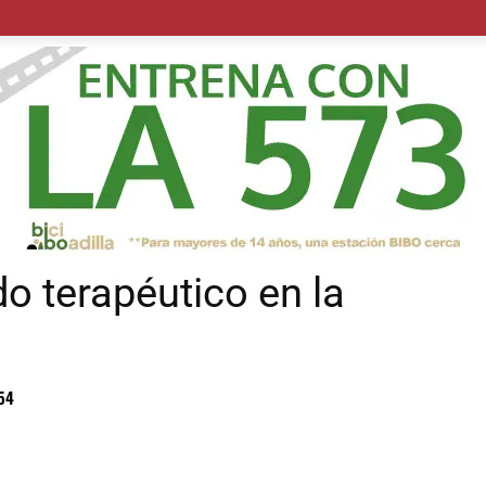
POLÍTICA
SUCESOS
SALUD
TRANSPORTE
ECON
o terapéutico en la
54