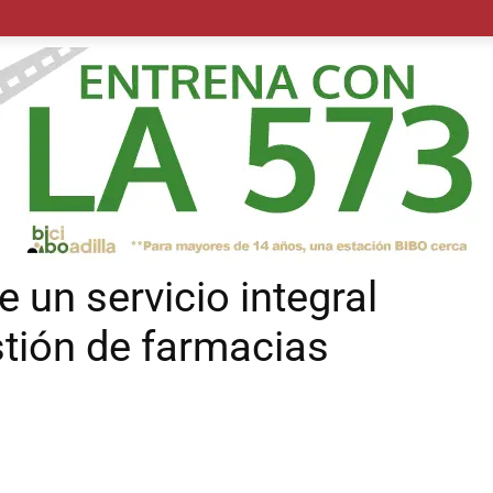
POLÍTICA
SUCESOS
SALUD
TRANSPORTE
ECON
 un servicio integral
stión de farmacias