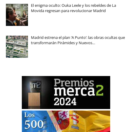
El enigma oculto: Ouka Leele y los rebeldes de La
Movida regresan para revolucionar Madrid
Madrid estrena el plan ‘A Punto’: las obras ocultas que
transformarán Pirámides y Nuevos…