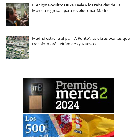
El enigma oculto: Ouka Leele y los rebeldes de La
Movida regresan para revolucionar Madrid
Madrid estrena el plan ‘A Punto’: las obras ocultas que
transformarán Pirámides y Nuevos…