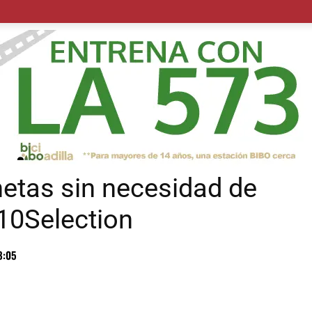
POLÍTICA
SUCESOS
SALUD
TRANSPORTE
ECON
etas sin necesidad de
10Selection
8:05