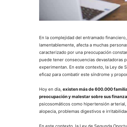
En la complejidad del entramado financiero
lamentablemente, afecta a muchas personas 
caracterizado por una preocupación const
puede tener consecuencias devastadoras par
experimentan. En este contexto, la Ley d
eficaz para combatir este síndrome y propor
Hoy en día,
existen más de 600.000 familia
preocupación y malestar sobre sus finanz
psicosomáticos como hipertensión arterial, 
alopecia, problemas digestivos e irritabilida
En este contexto, la Ley de Segunda Oport