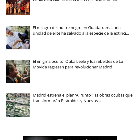
El milagro del buitre negro en Guadarrama: una
unidad de élite ha salvado a la especie de la extinci…
El enigma oculto: Ouka Leele y los rebeldes de La
Movida regresan para revolucionar Madrid
Madrid estrena el plan ‘A Punto’: las obras ocultas que
transformarán Pirámides y Nuevos…