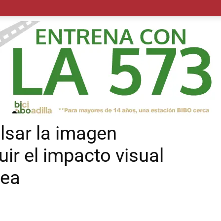
POLÍTICA
SUCESOS
SALUD
TRANSPORTE
ECON
lsar la imagen
ir el impacto visual
sea