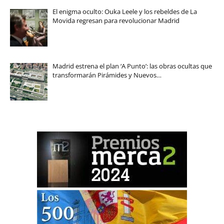
El enigma oculto: Ouka Leele y los rebeldes de La
Movida regresan para revolucionar Madrid
Madrid estrena el plan ‘A Punto’: las obras ocultas que
transformarán Pirámides y Nuevos…