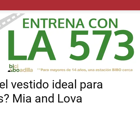
POLÍTICA
SUCESOS
SALUD
TRANSPORTE
ECON
l vestido ideal para
s? Mia and Lova