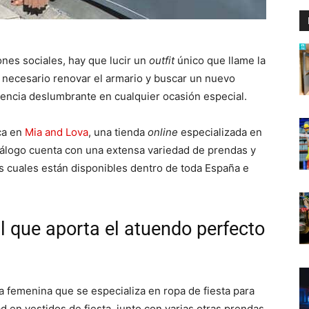
ones sociales, hay que lucir un
outfit
único que llame la
 necesario renovar el armario y buscar un nuevo
riencia deslumbrante en cualquier ocasión especial.
ca en
Mia and Lova
, una tienda
online
especializada en
tálogo cuenta con una extensa variedad de prendas y
as cuales están disponibles dentro de toda España e
l que aporta el atuendo perfecto
a femenina que se especializa en ropa de fiesta para
d en vestidos de fiesta, junto con varias otras prendas