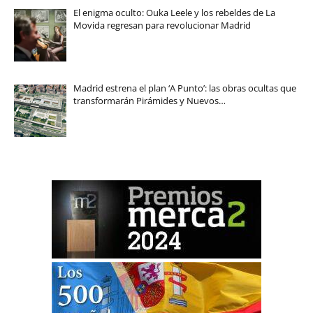
El enigma oculto: Ouka Leele y los rebeldes de La
Movida regresan para revolucionar Madrid
Madrid estrena el plan ‘A Punto’: las obras ocultas que
transformarán Pirámides y Nuevos…