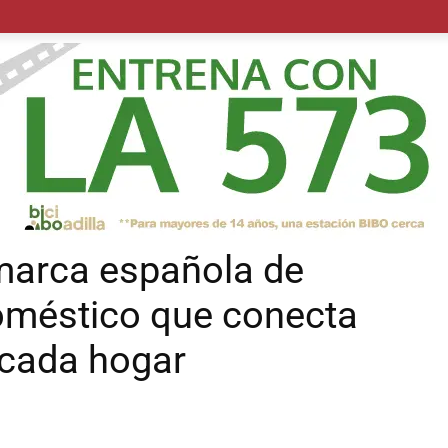
POLÍTICA
SUCESOS
SALUD
TRANSPORTE
ECON
marca española de
oméstico que conecta
 cada hogar