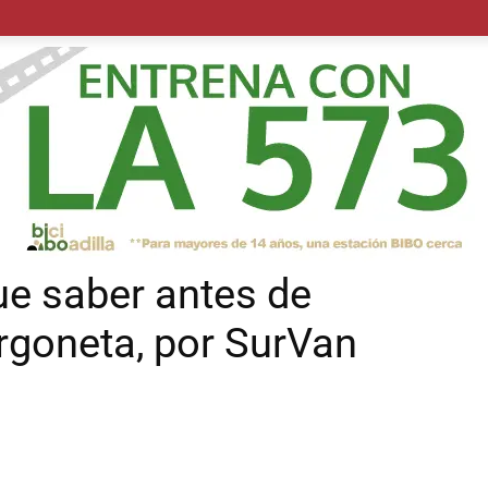
POLÍTICA
SUCESOS
SALUD
TRANSPORTE
ECON
ue saber antes de
rgoneta, por SurVan