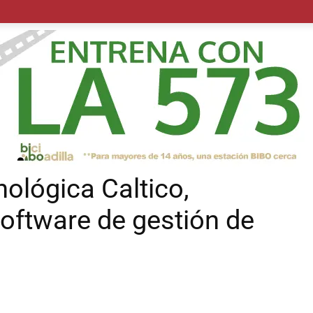
POLÍTICA
SUCESOS
SALUD
TRANSPORTE
ECON
nológica Caltico,
software de gestión de