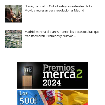
El enigma oculto: Ouka Leele y los rebeldes de La
Movida regresan para revolucionar Madrid
Madrid estrena el plan ‘A Punto’: las obras ocultas que
transformarán Pirámides y Nuevos…