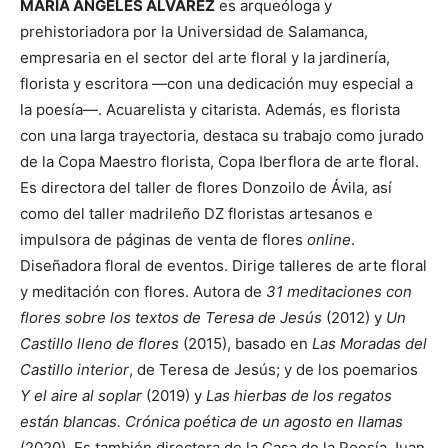
MARÍA ÁNGELES ÁLVAREZ
es arqueóloga y
prehistoriadora por la Universidad de Salamanca,
empresaria en el sector del arte floral y la jardinería,
florista y escritora —con una dedicación muy especial a
la poesía—. Acuarelista y citarista. Además, es florista
con una larga trayectoria, destaca su trabajo como jurado
de la Copa Maestro florista, Copa Iberflora de arte floral.
Es directora del taller de flores Donzoilo de Ávila, así
como del taller madrileño DZ floristas artesanos e
impulsora de páginas de venta de flores
online
.
Diseñadora floral de eventos. Dirige talleres de arte floral
y meditación con flores. Autora de
31 meditaciones con
flores sobre los textos de Teresa de Jesús
(2012) y
Un
Castillo lleno de flores
(2015), basado en
Las Moradas del
Castillo interior
, de Teresa de Jesús; y de los poemarios
Y el aire al soplar
(2019) y
Las hierbas de los regatos
están blancas. Crónica poética de un agosto en llamas
(2020). Es también directora de la Casa de la Poesía Juan