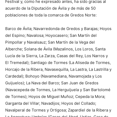
Festival y, como he expresado antes, ha sido gracias al
acuerdo de la Diputación de Ávila y de más de 50
poblaciones de toda la comarca de Gredos Norte:
Barco de Ávila; Navarredonda de Gredos y Barajas; Hoyos
del Espino; Navalosa; Hoyocasero; San Martín del
Pimpollar y Navalsauz; San Martín de la Vega del
Alberche; Solana de Ávila (Mazalinos, Los Loros, Santa
Lucía de la Sierra, La Zarza, Casas del Rey, Los Narros y
El Tremedal); Santiago de Tormes (La Aliseda de Tormes,
Horcajo de la Ribera, Navasequilla, La Lastra, La Lastrilla y
Cardedal); Bohoyo (Navamediana, Navamojada y Los
Guijuelos); La Nava del Barco; San Juan de Gredos
(Navacepeda de Tormes, La Herguijuela y San Bartolomé
de Tormes); Hoyos de Miguel Muñoz; Cepeda la Mora;
Garganta del Villar; Navadijos; Hoyos del Collado;
Navalperal de Tormes y Ortigosa; Zapardiel de la Ribera y
La Angostura; Umbrías (Casas del Abad, Ustias, Casa de