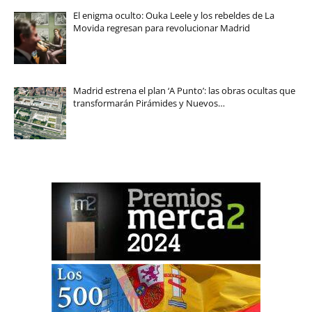
El enigma oculto: Ouka Leele y los rebeldes de La
Movida regresan para revolucionar Madrid
Madrid estrena el plan ‘A Punto’: las obras ocultas que
transformarán Pirámides y Nuevos…